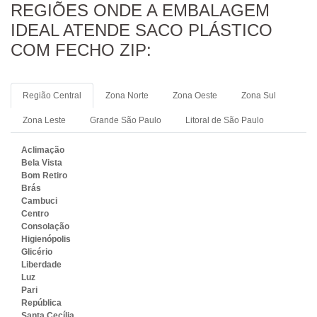
REGIÕES ONDE A EMBALAGEM
IDEAL ATENDE SACO PLÁSTICO
COM FECHO ZIP:
Região Central
Zona Norte
Zona Oeste
Zona Sul
Zona Leste
Grande São Paulo
Litoral de São Paulo
Aclimação
Bela Vista
Bom Retiro
Brás
Cambuci
Centro
Consolação
Higienópolis
Glicério
Liberdade
Luz
Pari
República
Santa Cecília