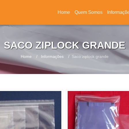
Home
Quem Somos
Informaçõ
(current)
SACO ZIPLOCK GRANDE
Home
Informações
Saco ziplock grande