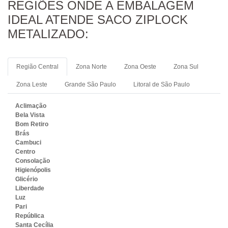
REGIÕES ONDE A EMBALAGEM
IDEAL ATENDE SACO ZIPLOCK
METALIZADO:
Região Central
Zona Norte
Zona Oeste
Zona Sul
Zona Leste
Grande São Paulo
Litoral de São Paulo
Aclimação
Bela Vista
Bom Retiro
Brás
Cambuci
Centro
Consolação
Higienópolis
Glicério
Liberdade
Luz
Pari
República
Santa Cecília