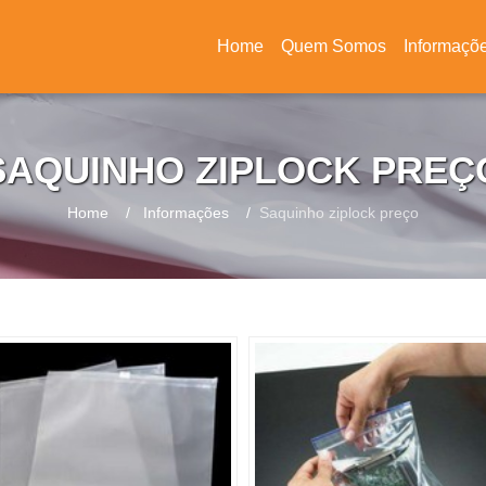
Home
Quem Somos
Informaçõ
(current)
SAQUINHO ZIPLOCK PREÇ
Home
Informações
Saquinho ziplock preço