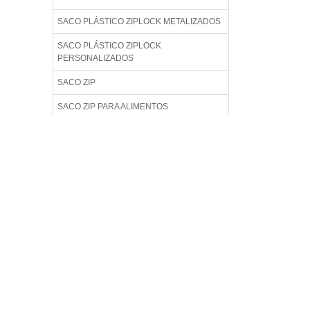
SACO PLÁSTICO ZIPLOCK METALIZADOS
SACO PLÁSTICO ZIPLOCK
PERSONALIZADOS
SACO ZIP
SACO ZIP PARA ALIMENTOS
SACO ZIP PERSONALIZADO
SACO ZIPLOCK
SACO ZIPLOCK COMPRAR
SACO ZIPLOCK GRANDE
SACO ZIPLOCK METALIZADO
SACO ZIPLOCK PARA ROUPAS
SACO ZIPLOCK PARA VIAGEM
SACO ZIPLOCK PEQUENO