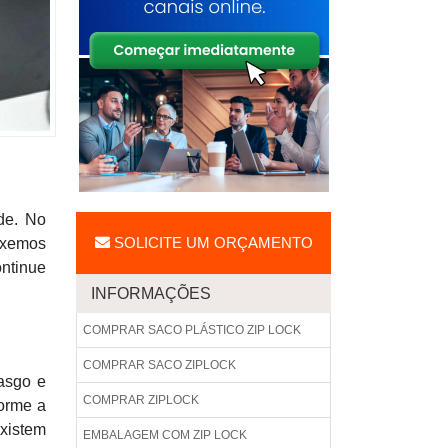
de. No
SOLICITE UM ORÇAMENTO
ouxemos
ontinue
INFORMAÇÕES
COMPRAR SACO PLÁSTICO ZIP LOCK
COMPRAR SACO ZIPLOCK
rasgo e
COMPRAR ZIPLOCK
forme a
existem
EMBALAGEM COM ZIP LOCK