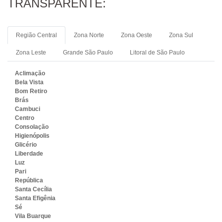
TRANSPARENTE:
Região Central
Zona Norte
Zona Oeste
Zona Sul
Zona Leste
Grande São Paulo
Litoral de São Paulo
Aclimação
Bela Vista
Bom Retiro
Brás
Cambuci
Centro
Consolação
Higienópolis
Glicério
Liberdade
Luz
Pari
República
Santa Cecília
Santa Efigênia
Sé
Vila Buarque